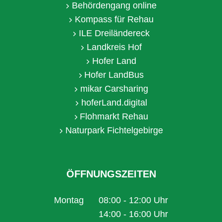
Behördengang online
Kompass für Rehau
ILE Dreiländereck
Landkreis Hof
Hofer Land
Hofer LandBus
mikar Carsharing
hoferLand.digital
Flohmarkt Rehau
Naturpark Fichtelgebirge
ÖFFNUNGSZEITEN
Montag
08:00
-
12:00
Uhr
Von 08:00 bis 12:00 Uhr
14:00
-
16:00
Uhr