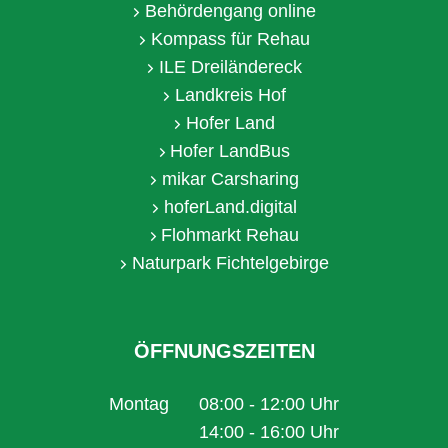
Behördengang online
Kompass für Rehau
ILE Dreiländereck
Landkreis Hof
Hofer Land
Hofer LandBus
mikar Carsharing
hoferLand.digital
Flohmarkt Rehau
Naturpark Fichtelgebirge
ÖFFNUNGSZEITEN
Montag
08:00
-
12:00
Uhr
Von 08:00 bis 12:00 Uhr
14:00
-
16:00
Uhr