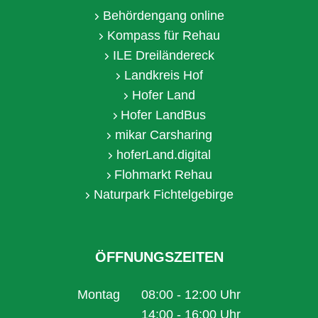
Behördengang online
Kompass für Rehau
ILE Dreiländereck
Landkreis Hof
Hofer Land
Hofer LandBus
mikar Carsharing
hoferLand.digital
Flohmarkt Rehau
Naturpark Fichtelgebirge
ÖFFNUNGSZEITEN
Montag
08:00
-
12:00
Uhr
Von 08:00 bis 12:00 Uhr
14:00
-
16:00
Uhr