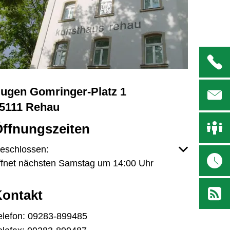
ugen Gomringer-Platz 1
5111 Rehau
ffnungszeiten
licken, um weitere Öffnungs- oder Schließzeiten auszub
eschlossen:
ffnet nächsten Samstag um 14:00 Uhr
ontakt
elefon: 09283-899485