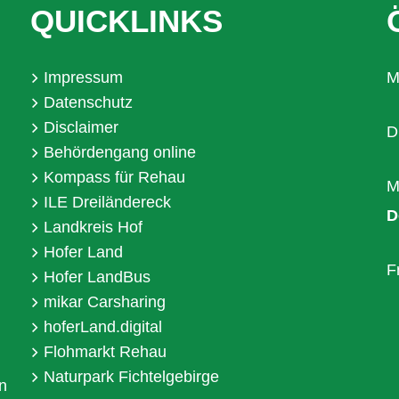
QUICKLINKS
Impressum
M
Datenschutz
Disclaimer
D
Behördengang online
Kompass für Rehau
M
ILE Dreiländereck
D
Landkreis Hof
Hofer Land
F
Hofer LandBus
mikar Carsharing
hoferLand.digital
Flohmarkt Rehau
Naturpark Fichtelgebirge
n