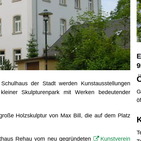
E
9
Ö
n Schulhaus der Stadt werden Kunstausstellungen
K
G
kleiner Skulpturenpark mit Werken bedeutender
ö
roße Holzskulptur von Max Bill, die auf dem Platz
K
T
sthaus Rehau vom neu gegründeten
Kunstverein