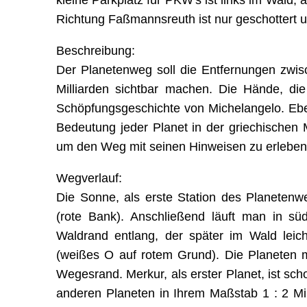
kleine Parkplatz für PKW's ist links im Wald
Richtung Faßmannsreuth ist nur geschottert un
Beschreibung:
Der Planetenweg soll die Entfernungen zwi
Milliarden sichtbar machen. Die Hände, die
Schöpfungsgeschichte von Michelangelo. Eben
Bedeutung jeder Planet in der griechischen 
um den Weg mit seinen Hinweisen zu erleben
Wegverlauf:
Die Sonne, als erste Station des Planetenw
(rote Bank). Anschließend läuft man in sü
Waldrand entlang, der später im Wald lei
(weißes O auf rotem Grund). Die Planeten mi
Wegesrand. Merkur, als erster Planet, ist sc
anderen Planeten in Ihrem Maßstab 1 : 2 Mi