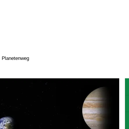
N
WOHNEN
GEWERBE
KULTU
Planetenweg