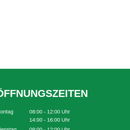
ÖFFNUNGSZEITEN
ontag
08:00
-
12:00
Uhr
Von 08:00 bis 12:00 Uhr
14:00
-
16:00
Uhr
Von 14:00 bis 16:00 Uhr
ienstag
08:00
-
12:00
Uhr