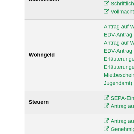
Schriftli
Vollmach
Antrag auf 
EDV-Antrag 
Antrag auf 
EDV-Antrag 
Wohngeld
Erläuterung
Erläuterung
Mietbeschein
Jugendamt)
SEPA-Ein
Steuern
Antrag au
Antrag au
Genehmi