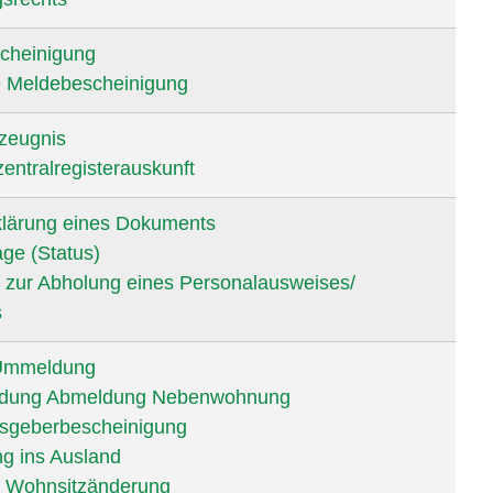
cheinigung
e Meldebescheinigung
zeugnis
ntralregisterauskunft
klärung eines Dokuments
ge (Status)
 zur Abholung eines Personalausweises/
s
Ummeldung
dung Abmeldung Nebenwohnung
geberbescheinigung
g ins Ausland
t Wohnsitzänderung