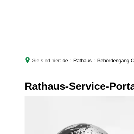
RATHAUS
LEBE
Sie sind hier:
de
Rathaus
Behördengang O
Behördengang
Rathaus-Service-Port
Online