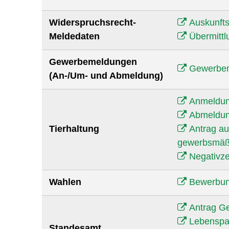
Widerspruchsrecht-
Auskunfts
Meldedaten
Übermittl
Gewerbemeldungen
Gewerbe
(An-/Um- und Abmeldung)
Anmeldu
Abmeldu
Tierhaltung
Antrag auf
gewerbsmäß
Negativze
Wahlen
Bewerbung
Antrag Ge
Lebenspa
Standesamt