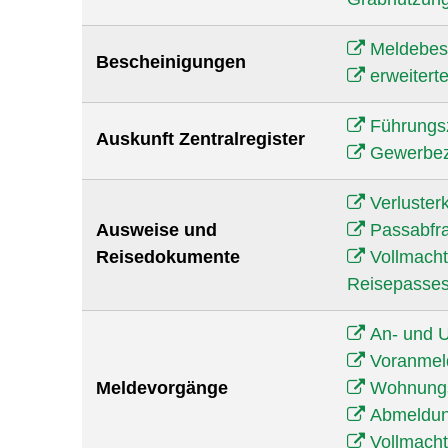
Meldebes
Bescheinigungen
erweitert
Führungs
Auskunft Zentralregister
Gewerbeze
Verluster
Ausweise und
Passabfra
Reisedokumente
Vollmacht
Reisepasse
An- und 
Voranmel
Meldevorgänge
Wohnungs
Abmeldun
Vollmach