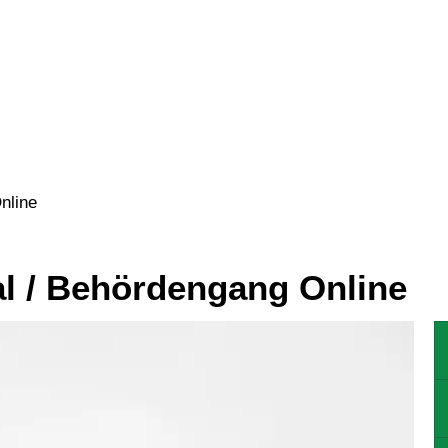
N
WOHNEN
GEWERBE
KULTU
nline
al / Behördengang Online