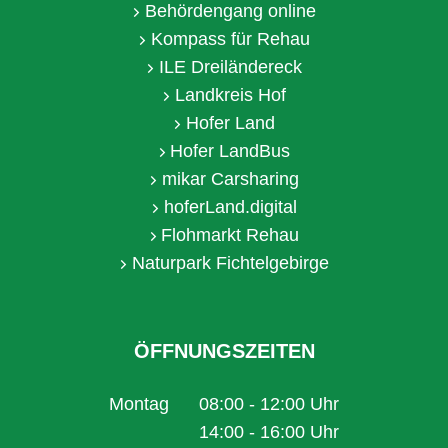
Behördengang online
Kompass für Rehau
ILE Dreiländereck
Landkreis Hof
Hofer Land
Hofer LandBus
mikar Carsharing
hoferLand.digital
Flohmarkt Rehau
Naturpark Fichtelgebirge
ÖFFNUNGSZEITEN
Montag
08:00
-
12:00
Uhr
Von 08:00 bis 12:00 Uhr
14:00
-
16:00
Uhr