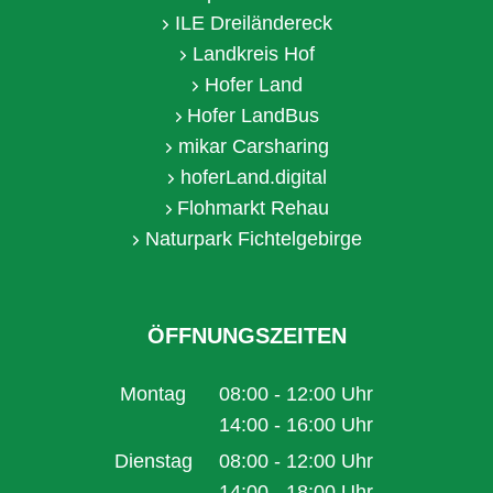
ILE Dreiländereck
Landkreis Hof
Hofer Land
Hofer LandBus
mikar Carsharing
hoferLand.digital
Flohmarkt Rehau
Naturpark Fichtelgebirge
ÖFFNUNGSZEITEN
Montag
08:00
-
12:00
Uhr
Von 08:00 bis 12:00 Uhr
14:00
-
16:00
Uhr
Von 14:00 bis 16:00 Uhr
Dienstag
08:00
-
12:00
Uhr
Von 08:00 bis 12:00 Uhr
14:00
-
18:00
Uhr