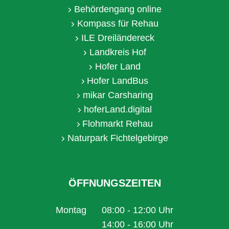
Behördengang online
Kompass für Rehau
ILE Dreiländereck
Landkreis Hof
Hofer Land
Hofer LandBus
mikar Carsharing
hoferLand.digital
Flohmarkt Rehau
Naturpark Fichtelgebirge
ÖFFNUNGSZEITEN
Montag
08:00
-
12:00
Uhr
Von 08:00 bis 12:00 Uhr
14:00
-
16:00
Uhr