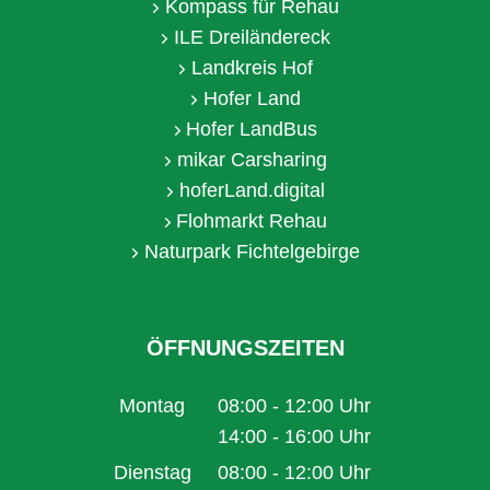
Kompass für Rehau
ILE Dreiländereck
Landkreis Hof
Hofer Land
Hofer LandBus
mikar Carsharing
hoferLand.digital
Flohmarkt Rehau
Naturpark Fichtelgebirge
ÖFFNUNGSZEITEN
Montag
08:00
-
12:00
Uhr
Von 08:00 bis 12:00 Uhr
14:00
-
16:00
Uhr
Von 14:00 bis 16:00 Uhr
Dienstag
08:00
-
12:00
Uhr