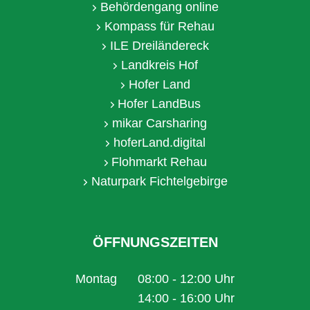
Behördengang online
Kompass für Rehau
ILE Dreiländereck
Landkreis Hof
Hofer Land
Hofer LandBus
mikar Carsharing
hoferLand.digital
Flohmarkt Rehau
Naturpark Fichtelgebirge
ÖFFNUNGSZEITEN
Montag
08:00
-
12:00
Uhr
Von 08:00 bis 12:00 Uhr
14:00
-
16:00
Uhr