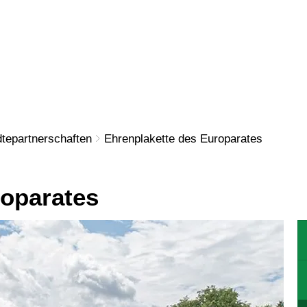
N
WOHNEN
GEWERBE
KULTU
dtepartnerschaften
Ehrenplakette des Europarates
roparates