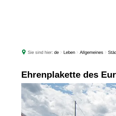
RATHAUS
LEBE
Sie sind hier:
de
Leben
Allgemeines
Stä
Ehrenplakette
Ehrenplakette des Eu
des
Europarates