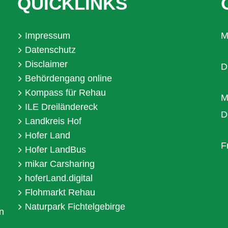
QUICKLINKS
Impressum
M
Datenschutz
Disclaimer
D
Behördengang online
Kompass für Rehau
M
ILE Dreiländereck
D
Landkreis Hof
Hofer Land
F
Hofer LandBus
mikar Carsharing
hoferLand.digital
Flohmarkt Rehau
Naturpark Fichtelgebirge
n