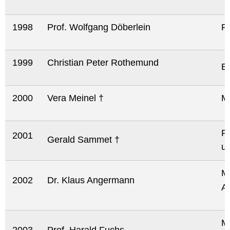
1998
Prof. Wolfgang Döberlein
Pi
1999
Christian Peter Rothemund
Ba
2000
Vera Meinel †
Ma
F
2001
Gerald Sammet †
un
M
2002
Dr. Klaus Angermann
A
M