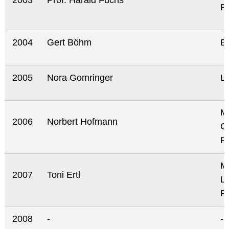
2003
Prof. Harald Fuchs
Ra
2004
Gert Böhm
Bu
2005
Nora Gomringer
Ly
Mu
2006
Norbert Hofmann
G
R
Mu
2007
Toni Ertl
Le
P
2008
-
-