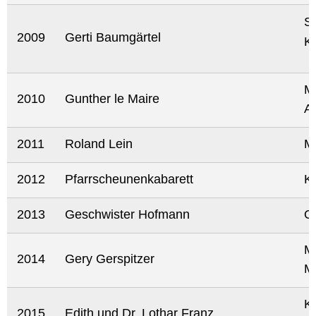
Sc
2009
Gerti Baumgärtel
Ka
Ma
2010
Gunther le Maire
Au
2011
Roland Lein
Ma
2012
Pfarrscheunenkabarett
K
2013
Geschwister Hofmann
O
Mu
2014
Gery Gerspitzer
M
Kü
2015
Edith und Dr. Lothar Franz