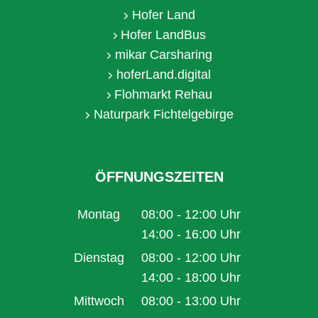
Hofer Land
Hofer LandBus
mikar Carsharing
hoferLand.digital
Flohmarkt Rehau
Naturpark Fichtelgebirge
ÖFFNUNGSZEITEN
Montag
08:00
-
12:00
Uhr
Von 08:00 bis 12:00 Uhr
14:00
-
16:00
Uhr
Von 14:00 bis 16:00 Uhr
Dienstag
08:00
-
12:00
Uhr
Von 08:00 bis 12:00 Uhr
14:00
-
18:00
Uhr
Von 14:00 bis 18:00 Uhr
Mittwoch
08:00
-
13:00
Uhr