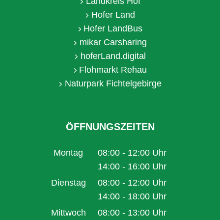
Landkreis Hof
Hofer Land
Hofer LandBus
mikar Carsharing
hoferLand.digital
Flohmarkt Rehau
Naturpark Fichtelgebirge
ÖFFNUNGSZEITEN
Montag
08:00
-
12:00
Uhr
Von 08:00 bis 12:00 Uhr
14:00
-
16:00
Uhr
Von 14:00 bis 16:00 Uhr
Dienstag
08:00
-
12:00
Uhr
Von 08:00 bis 12:00 Uhr
14:00
-
18:00
Uhr
Von 14:00 bis 18:00 Uhr
Mittwoch
08:00
-
13:00
Uhr