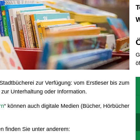
T
W
Ö
K
G
ö
e Stadtbücherei zur Verfügung: vom Erstleser bis zum
 zur Unterhaltung oder Information.
rn
“ können auch digitale Medien (Bücher, Hörbücher
n finden Sie unter anderem: