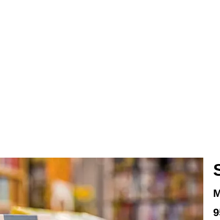
N
WOHNEN
GEWERBE
KULTU
M
9