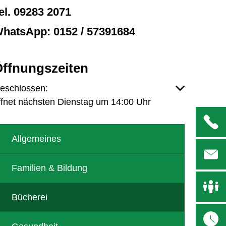
el. 09283 2071
hatsApp: 0152 / 57391684
ffnungszeiten
licken, um weitere Öffnungs- oder Schließzeiten auszub
eschlossen:
ffnet nächsten Dienstag um 14:00 Uhr
Allgemeines
Familien & Bildung
Bücherei