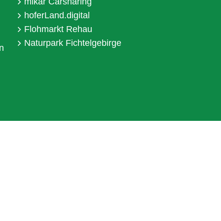
mikar Carsharing
hoferLand.digital
Flohmarkt Rehau
Naturpark Fichtelgebirge
n