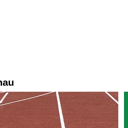
N
WOHNEN
GEWERBE
KULTU
hau