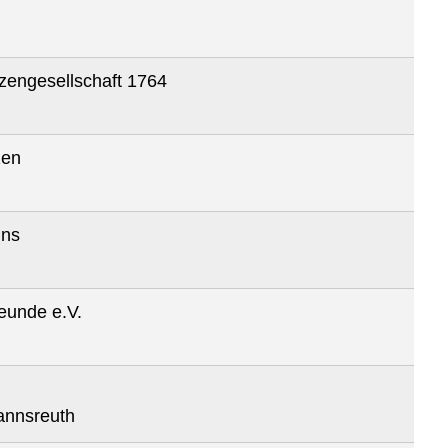
zengesellschaft 1764
zen
ins
eunde e.V.
annsreuth