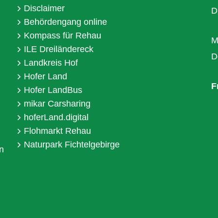
Disclaimer
D
Behördengang online
Kompass für Rehau
M
ILE Dreiländereck
D
Landkreis Hof
Hofer Land
F
Hofer LandBus
mikar Carsharing
hoferLand.digital
Flohmarkt Rehau
Naturpark Fichtelgebirge
n