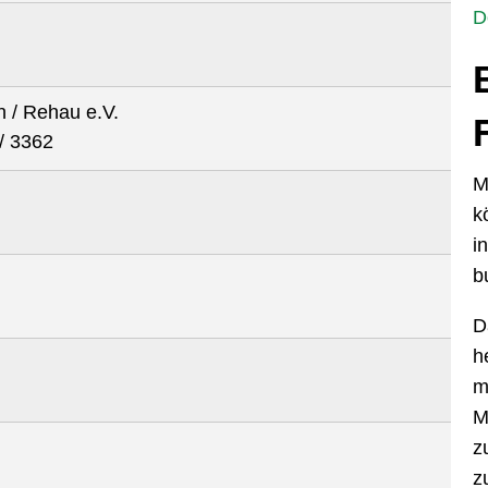
D
h / Rehau e.V.
/ 3362
M
k
i
b
D
h
m
M
z
z