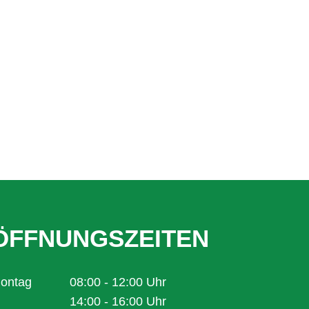
ÖFFNUNGSZEITEN
ontag
08:00
-
12:00
Uhr
Von 08:00 bis 12:00 Uhr
14:00
-
16:00
Uhr