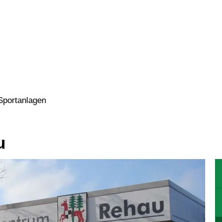
N
WOHNEN
GEWERBE
KULTU
Sportanlagen
u