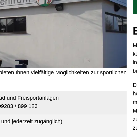
M
k
i
b
ieten Ihnen vielfältige Möglichkeiten zur sportlichen
D
h
bad und Freisportanlagen
m
09283 / 899 123
M
z
 und jederzeit zugänglich)
z