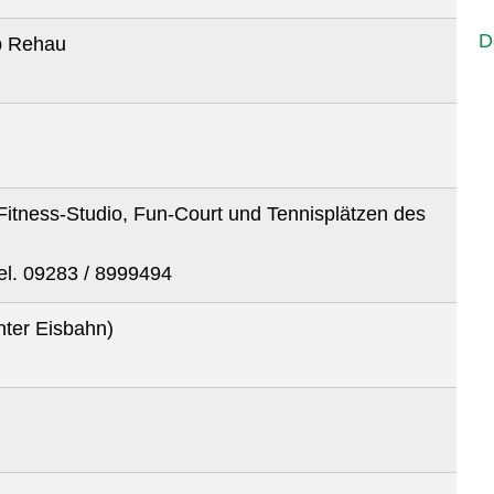
D
ub Rehau
Fitness-Studio, Fun-Court und Tennisplätzen des
el. 09283 / 8999494
nter Eisbahn)