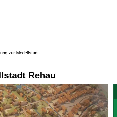
N
WOHNEN
GEWERBE
KULTU
lung zur Modellstadt
llstadt Rehau