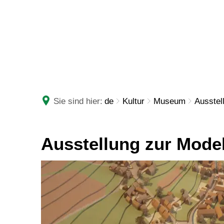
RATHAUS
LEBE
Sie sind hier:
de
Kultur
Museum
Ausstel
Ausstellung
Ausstellung zur Mode
zur
Modellstadt