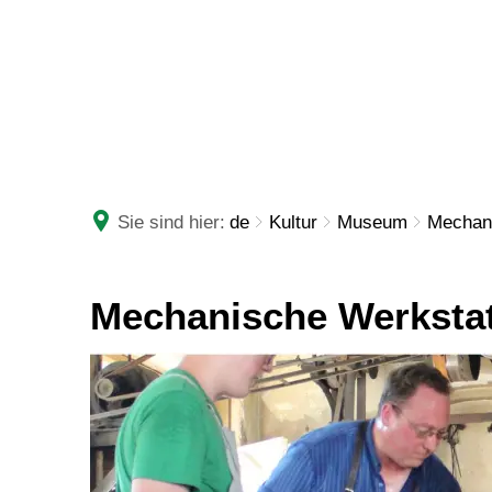
RATHAUS
LEBE
Sie sind hier:
de
Kultur
Museum
Mechani
Mechanische
Mechanische Werkstat
Werkstatt