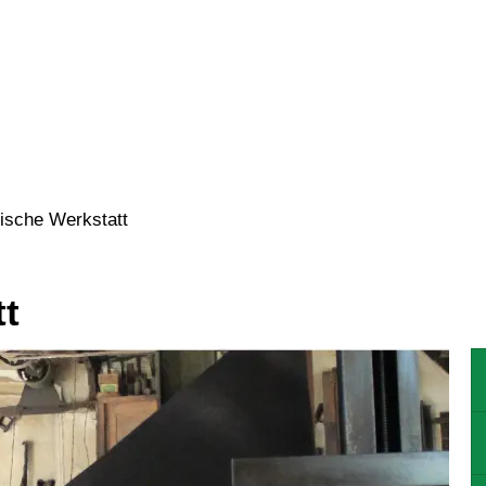
N
WOHNEN
GEWERBE
KULTU
sche Werkstatt
t