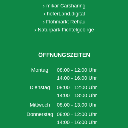
mikar Carsharing
hoferLand.digital
Flohmarkt Rehau
Naturpark Fichtelgebirge
ÖFFNUNGSZEITEN
Montag
08:00
-
12:00
Uhr
Von 08:00 bis 12:00 Uhr
14:00
-
16:00
Uhr
Von 14:00 bis 16:00 Uhr
Dienstag
08:00
-
12:00
Uhr
Von 08:00 bis 12:00 Uhr
14:00
-
18:00
Uhr
Von 14:00 bis 18:00 Uhr
Mittwoch
08:00
-
13:00
Uhr
Von 08:00 bis 13:00 Uhr
Donnerstag
08:00
-
12:00
Uhr
Von 08:00 bis 12:00 Uhr
14:00
-
16:00
Uhr