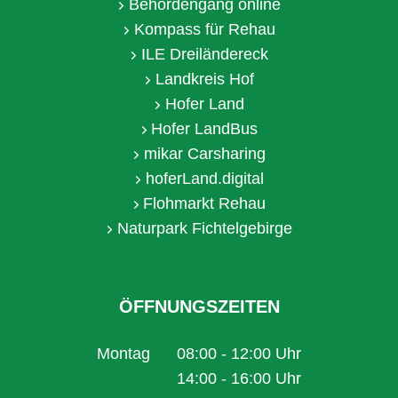
Behördengang online
Kompass für Rehau
ILE Dreiländereck
Landkreis Hof
Hofer Land
Hofer LandBus
mikar Carsharing
hoferLand.digital
Flohmarkt Rehau
Naturpark Fichtelgebirge
ÖFFNUNGSZEITEN
Montag
08:00
-
12:00
Uhr
Von 08:00 bis 12:00 Uhr
14:00
-
16:00
Uhr