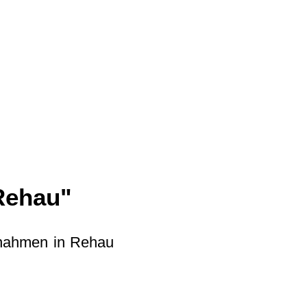
R
TOURISMUS
Rehau"
ßnahmen in Rehau