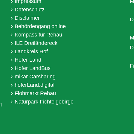
Impressum
M
Datenschutz
Disclaimer
D
Behördengang online
Kompass für Rehau
M
ILE Dreiländereck
D
Landkreis Hof
Hofer Land
F
Hofer LandBus
mikar Carsharing
hoferLand.digital
Flohmarkt Rehau
Naturpark Fichtelgebirge
n