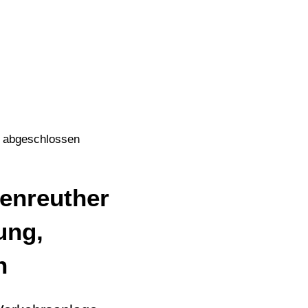
R
TOURISMUS
e abgeschlossen
enreuther
ung,
n