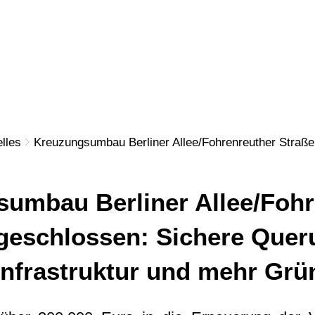
N
WOHNEN
GEWERBE
KULTU
lles
Kreuzungsumbau Berliner Allee/Fohrenreuther Straß
umbau Berliner Allee/Fohr
geschlossen: Sichere Quer
nfrastruktur und mehr Grü