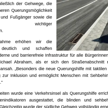
hließlich der Gehwege, die
heren Querungsmöglichkeit
 und Fußgänger sowie die
rung wichtiger
n.
nahme erhöhen wir die
t deutlich und schaffen
derne und barrierefreie Infrastruktur für alle Bürgerinne
ichael Abraham, als er sich den Straßenabschnitt
ansah. „Besonders die neue Querungshilfe mit taktilen
ag zur Inklusion und ermöglicht Menschen mit Sehbehi
.“
iten wurde eine Verkehrsinsel als Querungshilfe errich
enindikatoren ausgestattet, die blinden und sehb
 Gleichzeitig wurde der südliche Gehweg vollständig er