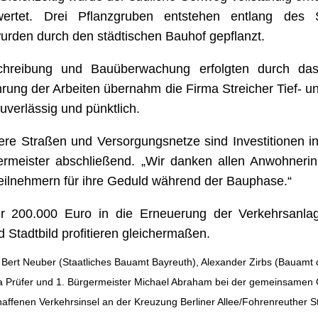
wertet. Drei Pflanzgruben entstehen entlang des 
rden durch den städtischen Bauhof gepflanzt.
chreibung und Bauüberwachung erfolgten durch das
rung der Arbeiten übernahm die Firma Streicher Tief- 
uverlässig und pünktlich.
sere Straßen und Versorgungsnetze sind Investitionen i
germeister abschließend. „Wir danken allen Anwohner
eilnehmern für ihre Geduld während der Bauphase.“
er 200.000 Euro in die Erneuerung der Verkehrsanlage
Stadtbild profitieren gleichermaßen.
n Bert Neuber (Staatliches Bauamt Bayreuth), Alexander Zirbs (Bauamt 
a Prüfer und 1. Bürgermeister Michael Abraham bei der gemeinsamen
affenen Verkehrsinsel an der Kreuzung Berliner Allee/Fohrenreuther S