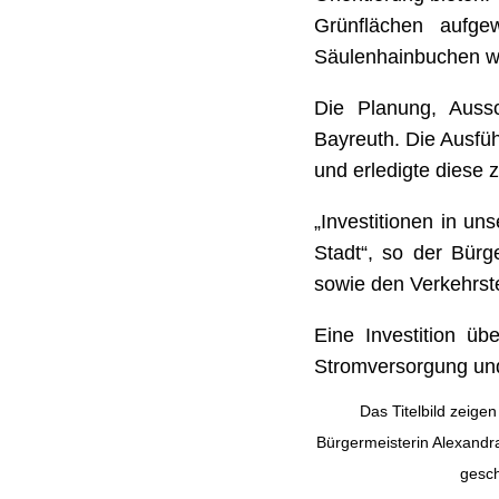
Grünflächen aufge
Säulenhainbuchen wu
Die Planung, Auss
Bayreuth. Die Ausfüh
und erledigte diese z
„Investitionen in un
Stadt“, so der Bür
sowie den Verkehrst
Eine Investition üb
Stromversorgung und 
Das Titelbild zeige
Bürgermeisterin Alexandr
gesch