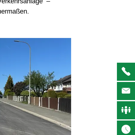
Verkehrsanlage –
ichermaßen.