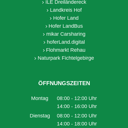
ILE Dreiländereck
Landkreis Hof
Hofer Land
Hofer LandBus
mikar Carsharing
hoferLand.digital
Flohmarkt Rehau
Naturpark Fichtelgebirge
ÖFFNUNGSZEITEN
Montag
08:00
-
12:00
Uhr
Von 08:00 bis 12:00 Uhr
14:00
-
16:00
Uhr
Von 14:00 bis 16:00 Uhr
Dienstag
08:00
-
12:00
Uhr
Von 08:00 bis 12:00 Uhr
14:00
-
18:00
Uhr